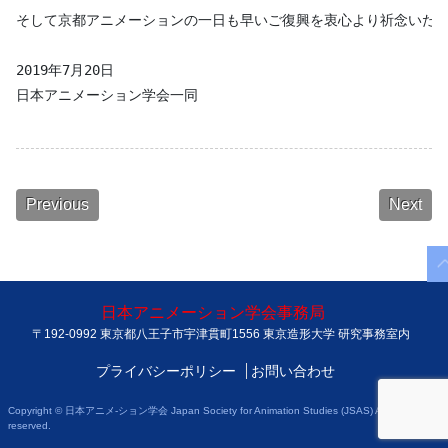
そして京都アニメーションの一日も早いご復興を衷心より祈念いたし
2019年7月20日

Previous
Next
日本アニメーション学会事務局
〒192-0992 東京都八王子市宇津貫町1556 東京造形大学 研究事務室内
プライバシーポリシー
お問い合わせ
Copyright © 日本アニメ-ション学会 Japan Society for Animation Studies (JSAS) All rights
reserved.