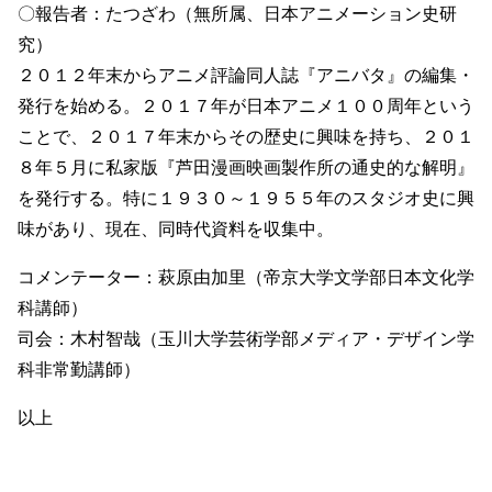
〇報告者：たつざわ（無所属、日本アニメーション史研
究）
２０１２年末からアニメ評論同人誌『アニバタ』の編集・
発行を始める。２０１７年が日本アニメ１００周年という
ことで、２０１７年末からその歴史に興味を持ち、２０１
８年５月に私家版『芦田漫画映画製作所の通史的な解明』
を発行する。特に１９３０～１９５５年のスタジオ史に興
味があり、現在、同時代資料を収集中。
コメンテーター：萩原由加里（帝京大学文学部日本文化学
科講師）
司会：木村智哉（玉川大学芸術学部メディア・デザイン学
科非常勤講師）
以上