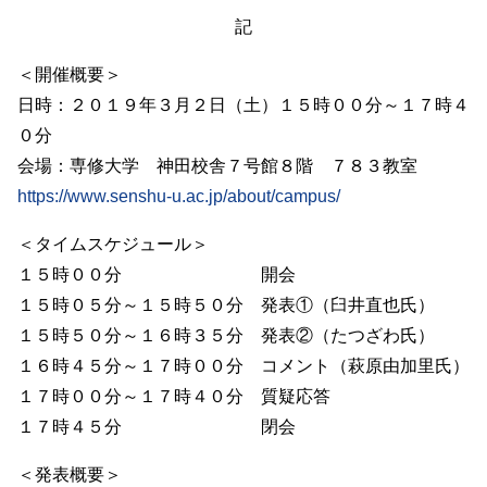
記
＜開催概要＞
日時：２０１９年３月２日（土）１５時００分～１７時４
０分
会場：専修大学 神田校舎７号館８階 ７８３教室
https://www.senshu-u.ac.jp/about/campus/
＜タイムスケジュール＞
１５時００分 開会
１５時０５分～１５時５０分 発表①（臼井直也氏）
１５時５０分～１６時３５分 発表②（たつざわ氏）
１６時４５分～１７時００分 コメント（萩原由加里氏）
１７時００分～１７時４０分 質疑応答
１７時４５分 閉会
＜発表概要＞