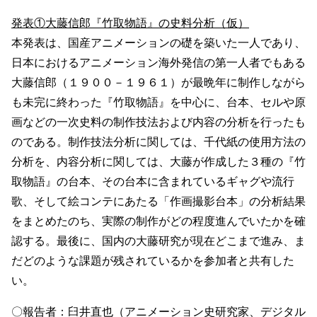
発表①大藤信郎『竹取物語』の史料分析（仮）
本発表は、国産アニメーションの礎を築いた一人であり、
日本におけるアニメーション海外発信の第一人者でもある
大藤信郎（１９００－１９６１）が最晩年に制作しながら
も未完に終わった『竹取物語』を中心に、台本、セルや原
画などの一次史料の制作技法および内容の分析を行ったも
のである。制作技法分析に関しては、千代紙の使用方法の
分析を、内容分析に関しては、大藤が作成した３種の『竹
取物語』の台本、その台本に含まれているギャグや流行
歌、そして絵コンテにあたる「作画撮影台本」の分析結果
をまとめたのち、実際の制作がどの程度進んでいたかを確
認する。最後に、国内の大藤研究が現在どこまで進み、ま
だどのような課題が残されているかを参加者と共有した
い。
〇報告者：臼井直也（アニメーション史研究家、デジタル