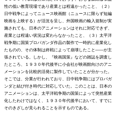
性の低い教育現場であり産業とは程遠かったこと、（２）
日中戦争によってニュース映画館（ニュースに限らず短編
映画を上映する）が活況を呈し、外国映画の輸入規制が実
施されても、日本のアニメーションはそれに対応できず、
産業とは程遠い状況は変わらなかったこと、（３）太平洋
戦争期に国策プロパガンダ作品の製作で一時的に産業化し
たものの、その体制は終戦によって崩壊したこと――が主
張されている。しかし、『映画国策』などの雑誌を調査し
たところ、１９３０年代後半に小会社が映画館向けのアニ
メーションを比較的活発に製作していたことが分かった。
そこでは、分業が行われており、日中戦争期にはプロパガ
ンダと結び付き時代に対応していた。このことは、日本の
アニメーションは、太平洋戦争期の国策によって突然産業
化したわけではなく、１９３０年代後半において、すでに
そのきざしが見られることを示すものである。