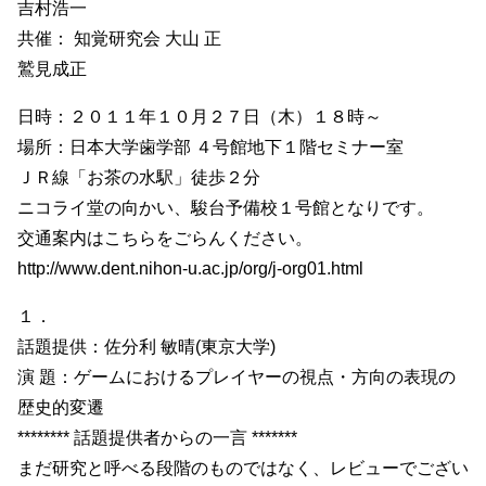
吉村浩一
共催： 知覚研究会 大山 正
鷲見成正
日時：２０１１年１０月２７日（木）１８時～
場所：日本大学歯学部 ４号館地下１階セミナー室
ＪＲ線「お茶の水駅」徒歩２分
ニコライ堂の向かい、駿台予備校１号館となりです。
交通案内はこちらをごらんください。
http://www.dent.nihon-u.ac.jp/org/j-org01.html
１．
話題提供：佐分利 敏晴(東京大学)
演 題：ゲームにおけるプレイヤーの視点・方向の表現の
歴史的変遷
******** 話題提供者からの一言 *******
まだ研究と呼べる段階のものではなく、レビューでござい