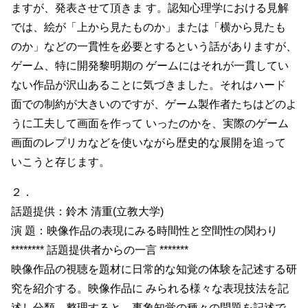
ますが、発表させて頂きま す。認知心理学における見解
では、絵が「上から見たものか」または「横から見たも
のか」などの一貫性を必要とするという話がありますが、
ゲーム、特に開発黎明期の ゲームにはそれが一貫してい
ない作品が沢山あることに気づきました。それはハード
面での制約が大きいのですが、ゲーム製作者たちはどのよ
うに工夫して画面を作って いったのかを、実際のゲーム
画面のレプリカなどを使いながら歴史的な展開を追って
いこうと存じます。
２．
話題提供：鈴木 清重(立教大学)
演 題：映像作品の表現にみる時間性と空間性の関わり
******** 話題提供者からの一言 *******
映像作品の視聴を題材に日常的な知覚の体験を記述する研
究を紹介する。映像作品に みられる様々な表現技法を記
述し分類、整理すると、事象知覚の種々の問題を記述で