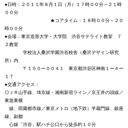
●日時：２０１１年８月１日（月）１７時００分～２１時
００分
★コアタイム：１８時００分～２０
時００分
●会場：東京造形大学・大学院 渋谷サテライト教室 ７
２教室
学校法人桑沢学園渋谷校舎（桑沢デザイン研究
所）内
〒１５０ー００４１ 東京都渋谷区神南１ー４ー
１７
●交通アクセス：
◎ＪＲ山手線、埼京線・湘南新宿ライン／京王井の頭線／
東急東横
線、田園都市線／東京メトロ（地下鉄）半蔵門線、銀座
線、副都
心線「渋谷」駅ハチ公口から徒歩約１０分