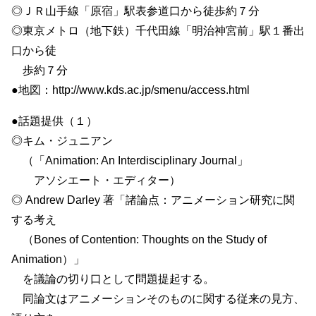
◎ＪＲ山手線「原宿」駅表参道口から徒歩約７分
◎東京メトロ（地下鉄）千代田線「明治神宮前」駅１番出
口から徒
歩約７分
●地図：http://www.kds.ac.jp/smenu/access.html
●話題提供（１）
◎キム・ジュニアン
（「Animation: An Interdisciplinary Journal」
アソシエート・エディター）
◎ Andrew Darley 著「諸論点：アニメーション研究に関
する考え
（Bones of Contention: Thoughts on the Study of
Animation）」
を議論の切り口として問題提起する。
同論文はアニメーションそのものに関する従来の見方、