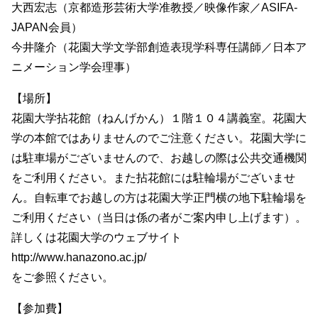
大西宏志（京都造形芸術大学准教授／映像作家／ASIFA-
JAPAN会員）
今井隆介（花園大学文学部創造表現学科専任講師／日本ア
ニメーション学会理事）
【場所】
花園大学拈花館（ねんげかん）１階１０４講義室。花園大
学の本館ではありませんのでご注意ください。花園大学に
は駐車場がございませんので、お越しの際は公共交通機関
をご利用ください。また拈花館には駐輪場がございませ
ん。自転車でお越しの方は花園大学正門横の地下駐輪場を
ご利用ください（当日は係の者がご案内申し上げます）。
詳しくは花園大学のウェブサイト
http://www.hanazono.ac.jp/
をご参照ください。
【参加費】