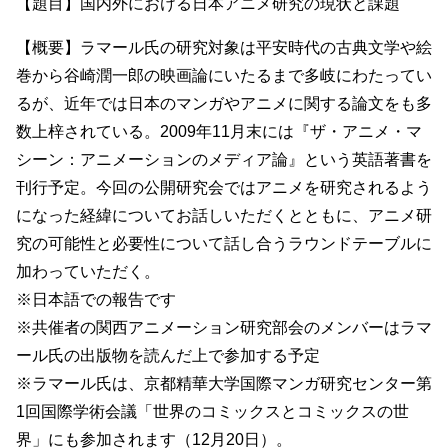
【題目】国内外における日本アニメ研究の現状と課題
【概要】ラマール氏の研究対象は平安時代の古典文学や絵
巻から谷崎潤一郎の映画論にいたるまで多岐にわたってい
るが、近年では日本のマンガやアニメに関する論文をも多
数上梓されている。2009年11月末には『ザ・アニメ・マ
シーン：アニメーションのメディア論』という英語著書を
刊行予定。今回の公開研究会ではアニメを研究されるよう
になった経緯についてお話しいただくとともに、アニメ研
究の可能性と必要性について話し合うラウンドテーブルに
加わっていただく。
※日本語での報告です
※共催者の関西アニメーション研究部会のメンバーはラマ
ール氏の出版物を読んだ上で参加する予定
※ラマール氏は、京都精華大学国際マンガ研究センター第
1回国際学術会議「世界のコミックスとコミックスの世
界」にも参加されます（12月20日）。