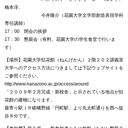
橋本淳、
今井隆介（花園大学文学部創造表現学科
専任講師）
17：00 閉会の挨拶
17：30 懇親会（有料。花園大学の学生食堂で行いま
す）
【場所】花園大学拈花館（ねんげかん）２階２０２講義室
大学へのアクセス方法につきましては下記ウェブサイトを
ご参照ください。
http://www.hanazono.ac.jp/access/around
「２００９年２月完成・新校舎」と示されている地点が拈
花館の建物になります。
最寄り駅ＪＲ嵯峨野線「円町駅」より丸太町通りを西へ徒
歩８分です。